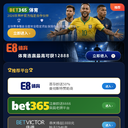
中国·ok138太阳集团(股份)有限公司-官方网站
网站首页
机构设置
通知通告
ok138太阳集团
网站首页
>
党的建设
>
正文
计财处、审计处党支部开展11
作者：吴哲 
中国·ok13