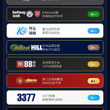
计财与审计党支部联合湘潭
计财与审计支部召开习学习
计财与审计支部召开习近平
计财与审计支部组织观看战“
人事、科技、财务、审计党
计财与审计支部主题党日学习
计财与审计支部举行“不忘初
计财与审计支部召开对照党
计划财务处、审计处举行“不
计划财务处、审计处举行“不